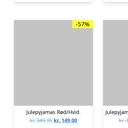
kr. 349,95.
kr. 149,00.
-57%
Julepyjamas Rød/Hvid.
Den
Den
kr.
349,95
kr.
149,00
kr.
3