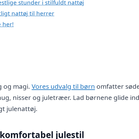
stlige stunder i stilfuldt nattøj
igt nattøj til herrer
e her!
ng og magi.
Vores udvalg til børn
omfatter sød
g, nisser og juletræer. Lad børnene glide ind
 julenattøj.
 komfortabel julestil