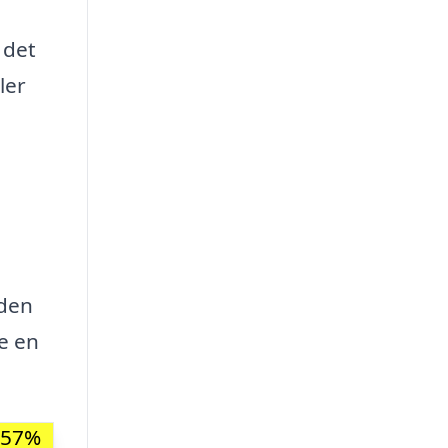
 det
ler
 den
de en
-57%