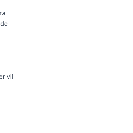
ra
yde
r vil