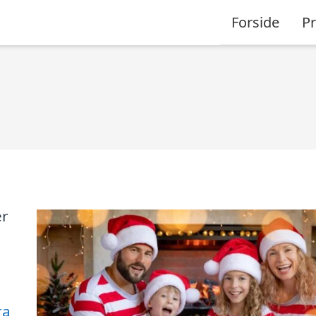
Forside
P
er
ra