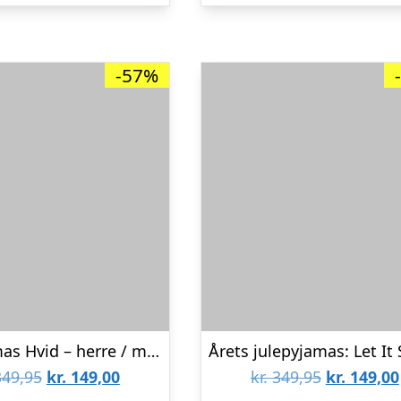
kr. 299,00.
kr. 129,00.
kr. 299,00.
-57%
Julepyjamas Hvid – herre / mænd.
Den
Den
Den
49,95
kr.
149,00
kr.
349,95
kr.
149,00