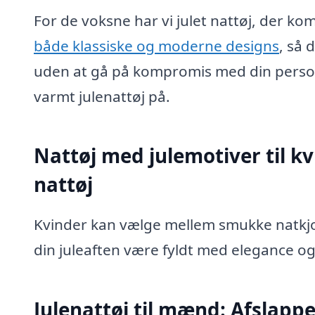
For de voksne har vi julet nattøj, der ko
både klassiske og moderne designs
, så 
uden at gå på kompromis med din personli
varmt julenattøj på.
Nattøj med julemotiver til kvi
nattøj
Kvinder kan vælge mellem smukke natkjo
din juleaften være fyldt med elegance og k
Julenattøj til mænd: Afslappet