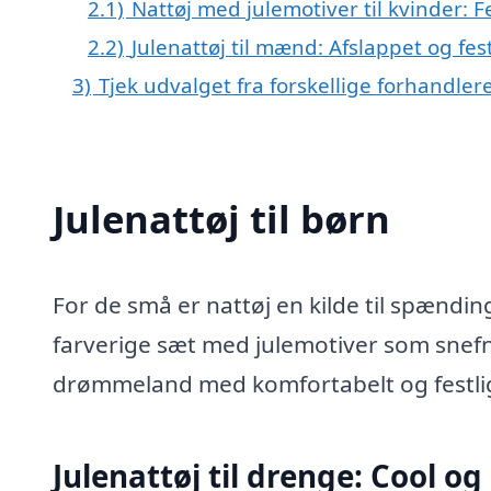
2.1)
Nattøj med julemotiver til kvinder: Fe
2.2)
Julenattøj til mænd: Afslappet og festl
3)
Tjek udvalget fra forskellige forhandler
Julenattøj til børn
For de små er nattøj en kilde til spændi
farverige sæt med julemotiver som snefnu
drømmeland med komfortabelt og festligt
Julenattøj til drenge: Cool og