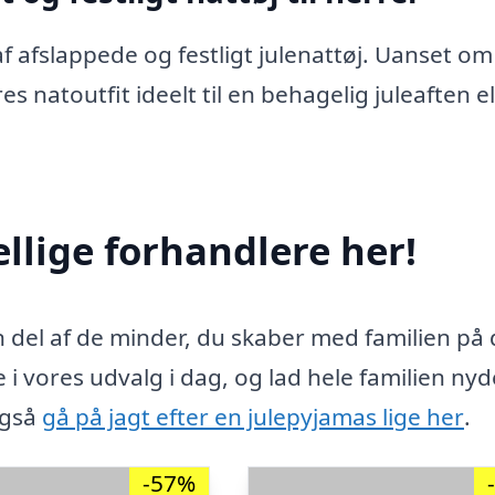
 afslappede og festligt julenattøj. Uanset om
es natoutfit ideelt til en behagelig juleaften el
ellige forhandlere her!
en del af de minder, du skaber med familien på
i vores udvalg i dag, og lad hele familien ny
også
gå på jagt efter en julepyjamas lige her
.
-57%