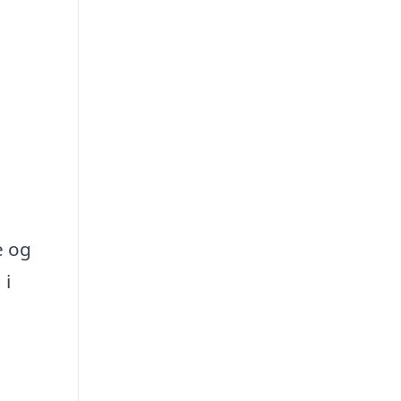
e og
 i