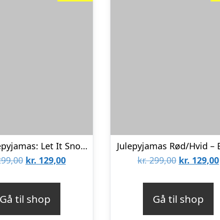
Årets julepyjamas: Let It Snow Pyjamas – Børn.
Julepyjamas Rød/Hvid – 
Den
Den
Den
99,00
kr.
129,00
kr.
299,00
kr.
129,00
oprindelige
aktuelle
oprindeli
pris
pris
pris
Gå til shop
Gå til shop
var:
er:
var: