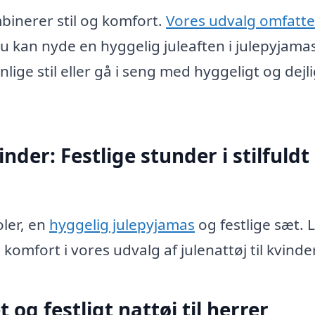
mbinerer stil og komfort.
Vores udvalg omfatte
du kan nyde en hyggelig juleaften i julepyjama
ge stil eller gå i seng med hyggeligt og dejl
nder: Festlige stunder i stilfuldt
ler, en
hyggelig julepyjamas
og festlige sæt. 
omfort i vores udvalg af julenattøj til kvinder
 og festligt nattøj til herrer