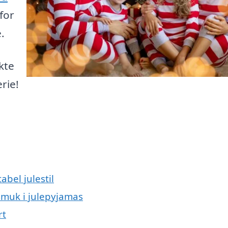
for
.
kte
erie!
abel julestil
 smuk i julepyjamas
rt