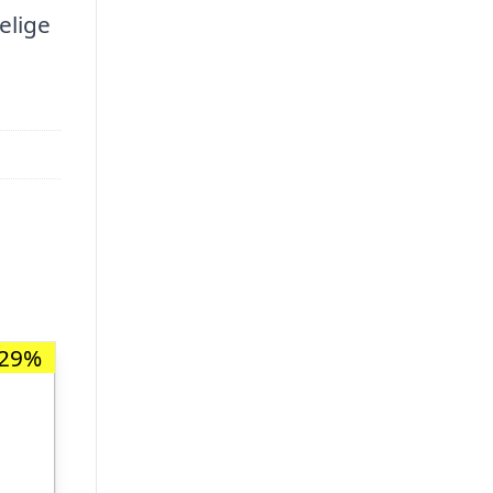
elige
-29%