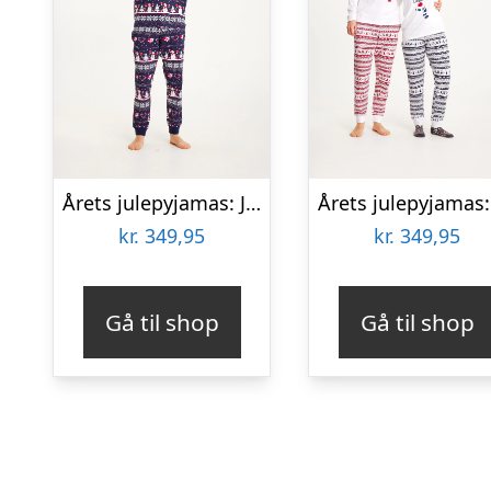
Årets julepyjamas: Julehjerte Pyjamas – herre / mænd.
kr.
349,95
kr.
349,95
Gå til shop
Gå til shop