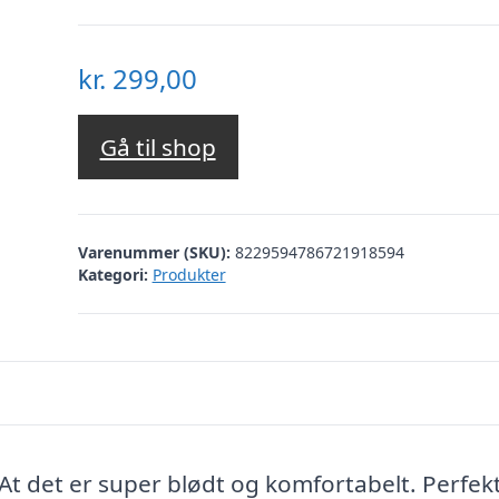
kr.
299,00
Gå til shop
Varenummer (SKU):
8229594786721918594
Kategori:
Produkter
: At det er super blødt og komfortabelt. Perfek