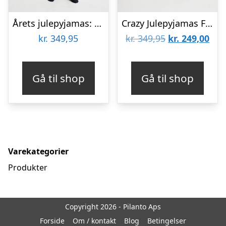
Årets julepyjamas: Unicef Pyjamas – dame / kvinder.
Crazy Julepyjamas Flannel Navy – herre / mænd.
Den
De
kr.
349,95
kr.
349,95
kr.
249,00
oprindelige
aktu
pris
pris
Gå til shop
Gå til shop
var:
er:
kr. 349,95.
kr. 
Varekategorier
Produkter
Copyright 2026 - Pilanto Aps
Forside
Om / kontakt
Blog
Betingelser