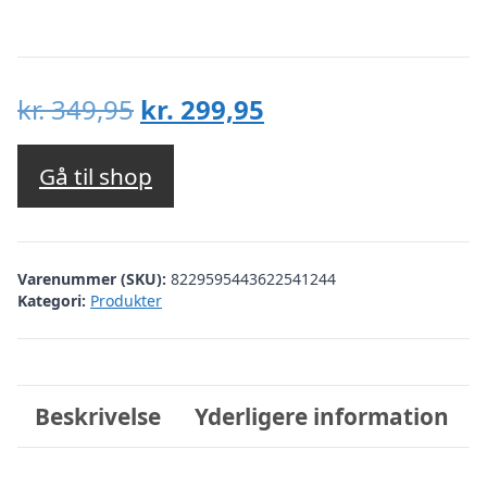
Den
Den
kr.
349,95
kr.
299,95
oprindelige
aktuelle
pris
pris
Gå til shop
var:
er:
kr. 349,95.
kr. 299,95.
Varenummer (SKU):
8229595443622541244
Kategori:
Produkter
Beskrivelse
Yderligere information