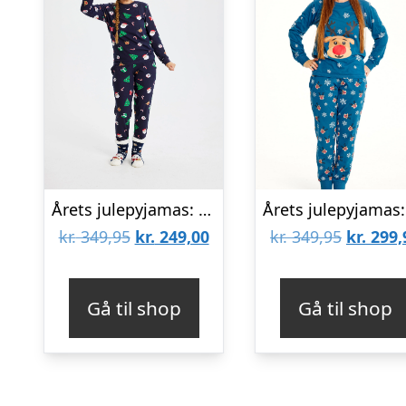
Årets julepyjamas: Christmas Cute Pyjamas – dame / kvinder.
Den
Den
Den
kr.
349,95
kr.
249,00
kr.
349,95
kr.
299,
oprindelige
aktuelle
oprinde
pris
pris
pris
Gå til shop
Gå til shop
var:
er:
var:
kr. 349,95.
kr. 249,00.
kr. 349,