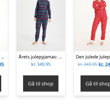
Årets julepyjamas: Rudolfs Pyjamas Blå – dame / kvinder.
Årets julepyjamas: Unicef Pyjamas – herre / mænd.
Den
Den
95
kr.
349,95
kr.
349,95
kr.
24
lige
aktuelle
oprin
pris
pris
Gå til shop
Gå til sho
er:
var:
95.
kr. 299,95.
kr. 34