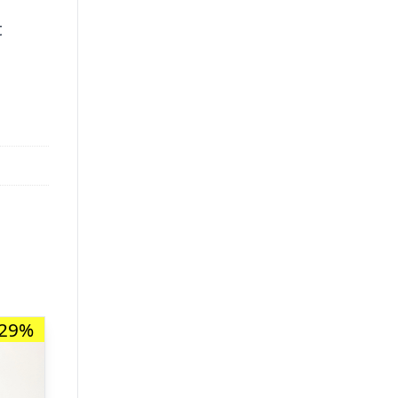
t
-29%