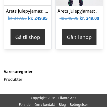
Årets julepyjamas: Valentines Pyjamas Hvid – herre / mænd.
Årets julepyjamas: Christmas Cute Pyjamas – herre / mænd.
Den
Den
Den
De
kr.
349,95
kr.
249,95
kr.
349,95
kr.
249,00
oprindelige
aktuelle
oprindelige
aktu
pris
pris
pris
pris
Gå til shop
Gå til shop
var:
er:
var:
er:
kr. 349,95.
kr. 249,95.
kr. 349,95.
kr. 
Varekategorier
Produkter
Copyright 2026 - Pilanto Aps
Forside
Om / kontakt
Blog
Betingelser