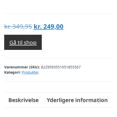
Den
Den
kr.
349,95
kr.
249,00
oprindelige
aktuelle
pris
pris
Gå til shop
var:
er:
kr. 349,95.
kr. 249,00.
Varenummer (SKU):
8229593551051855567
Kategori:
Produkter
Beskrivelse
Yderligere information