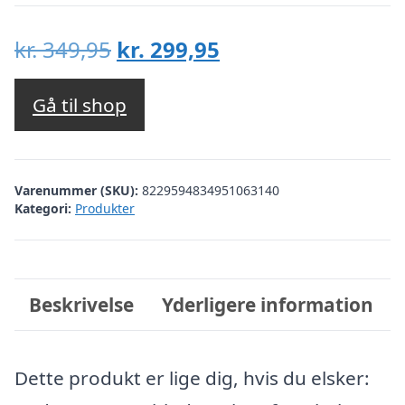
Den
Den
kr.
349,95
kr.
299,95
oprindelige
aktuelle
pris
pris
Gå til shop
var:
er:
kr. 349,95.
kr. 299,95.
Varenummer (SKU):
8229594834951063140
Kategori:
Produkter
Beskrivelse
Yderligere information
Dette produkt er lige dig, hvis du elsker: