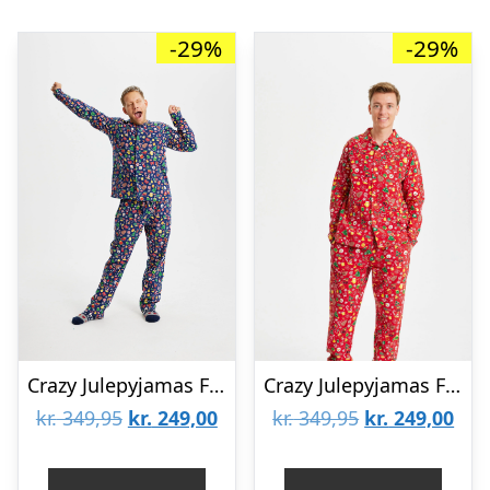
-29%
-29%
Crazy Julepyjamas Flannel Navy – herre / mænd.
Crazy Julepyjamas Flannel Rød – herre / mænd.
Den
Den
Den
De
kr.
349,95
kr.
249,00
kr.
349,95
kr.
249,00
oprindelige
aktuelle
oprindelige
aktu
pris
pris
pris
pris