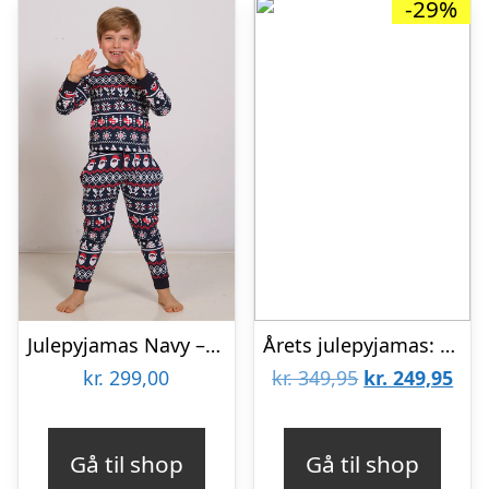
-29%
Julepyjamas Navy – Børn.
Årets julepyjamas: Valentines Pyjamas Rød – herre / mænd.
Den
De
kr.
299,00
kr.
349,95
kr.
249,95
oprindelige
aktu
pris
pris
Gå til shop
Gå til shop
var:
er: