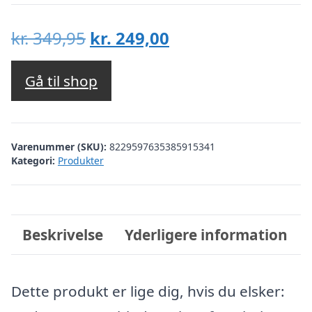
Den
Den
kr.
349,95
kr.
249,00
oprindelige
aktuelle
pris
pris
Gå til shop
var:
er:
kr. 349,95.
kr. 249,00.
Varenummer (SKU):
8229597635385915341
Kategori:
Produkter
Beskrivelse
Yderligere information
Dette produkt er lige dig, hvis du elsker: