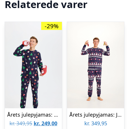
Relaterede varer
-29%
Årets julepyjamas: Christmas Cute Pyjamas – herre / mænd.
Årets julepyjamas: Julehjerte Pyjamas – herre / mænd.
Den
Den
kr.
349,95
kr.
249,00
kr.
349,95