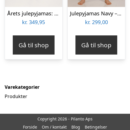
Årets julepyjamas: Sød Pyjamas Navy – herre / mænd.
Julepyjamas Navy – Børn.
kr.
349,95
kr.
299,00
Gå til shop
Gå til shop
Varekategorier
Produkter
Copyright 2026 - Pilanto Aps
Forside
Om / kontakt
Blog
Betingelser